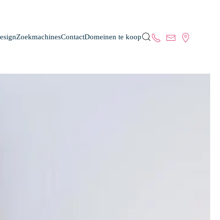
esign
Zoekmachines
Contact
Domeinen te koop