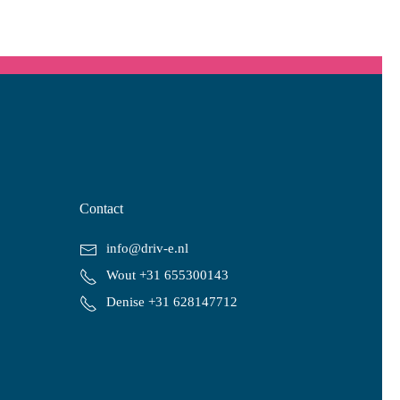
Contact
info@driv-e.nl
Wout +31 655300143
Denise +31 628147712