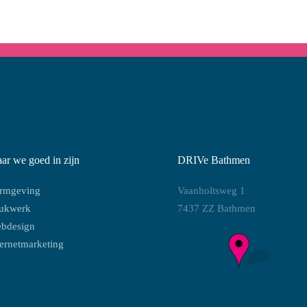
ar we goed in zijn
DRIVe Bathmen
rmgeving
Vaanholtsweg 1
ukwerk
7437 ZZ Bathmen
bdesign
ternetmarketing