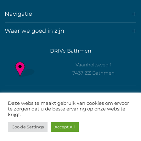
Navigatie
Waar we goed in zijn
DRIVe Bathmen
Vaanholtsweg 1
7437 ZZ Bathmen
info@driv-e.nl
Deze website maakt gebruik van cookies om ervoor
Wout +31 6 55300143
te zorgen dat u de beste ervaring op onze website
krijgt.
Denise +31 628147712
Whatsapp
Cookie Settings
Accept All