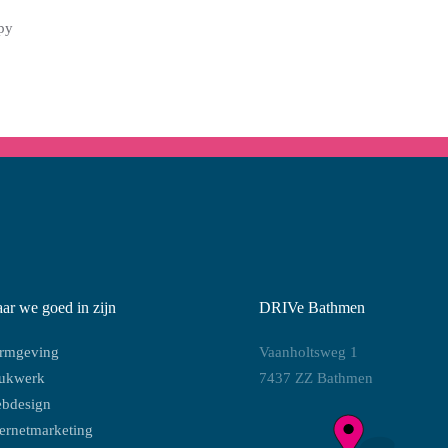
py
ar we goed in zijn
DRIVe Bathmen
rmgeving
Vaanholtsweg 1
ukwerk
7437 ZZ Bathmen
bdesign
ternetmarketing