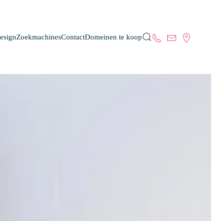
esign
Zoekmachines
Contact
Domeinen te koop