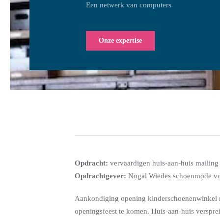
Een netwerk van computers
Onze expertise
Opdracht:
vervaardigen huis-aan-huis mailin
Opdrachtgever:
Nogal Wiedes schoenmode vo
Aankondiging opening kinderschoenenwinkel me
openingsfeest te komen. Huis-aan-huis verspre