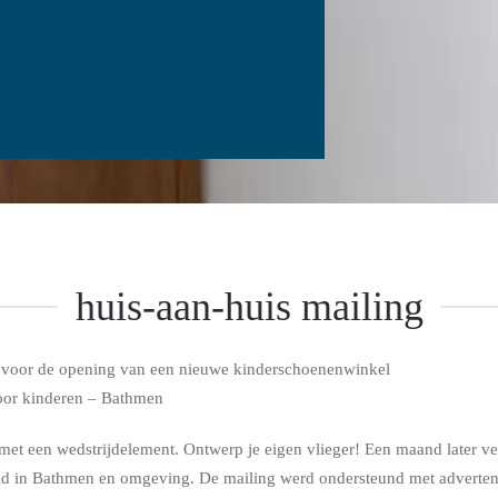
huis-aan-huis mailing
g voor de opening van een nieuwe kinderschoenenwinkel
or kinderen – Bathmen
t een wedstrijdelement. Ontwerp je eigen vlieger! Een maand later ve
id in Bathmen en omgeving. De mailing werd ondersteund met advertenti