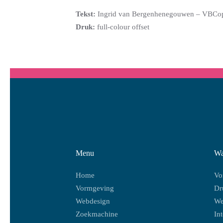
Tekst:
Ingrid van Bergenhenegouwen – VBCo
Druk:
full-colour offset
Menu
Wa
Home
Vo
Vormgeving
Dr
Webdesign
We
Zoekmachine
In