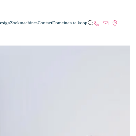
esign
Zoekmachines
Contact
Domeinen te koop