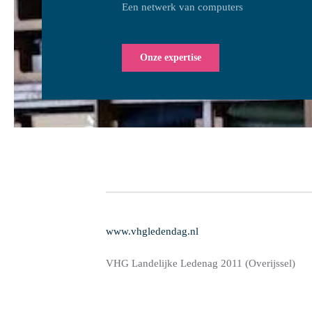
Een netwerk van computers
Onze expertise
www.vhgledendag.nl
VHG Landelijke Ledenag 2011 (Overijssel)