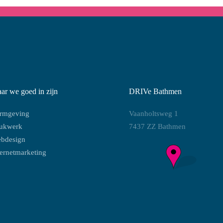
ar we goed in zijn
DRIVe Bathmen
rmgeving
Vaanholtsweg 1
ukwerk
7437 ZZ Bathmen
bdesign
ternetmarketing