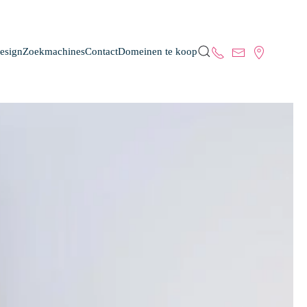
esign
Zoekmachines
Contact
Domeinen te koop